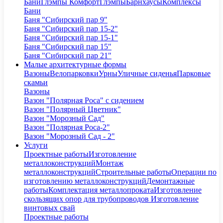
Бани
Глэмпы Комфорт
Глэмпы
Барнхаусы
Комплексы
Бани
Баня "Сибирский пар 9"
Баня "Сибирский пар 15-2"
Баня "Сибирский пар 15-1"
Баня "Сибирский пар 15"
Баня "Сибирский пар 21"
Малые архитектурные формы
Вазоны
Велопарковки
Урны
Уличные сиденья
Парковые
скамьи
Вазоны
Вазон "Полярная Роса" с сидением
Вазон "Полярный Цветник"
Вазон "Морозный Сад"
Вазон "Полярная Роса-2"
Вазон "Морозный Сад - 2"
Услуги
Проектные работы
Изготовление
металлоконструкций
Монтаж
металлоконструкций
Строительные работы
Операции по
изготовлению металлоконструкций
Демонтажные
работы
Комплектация металлопроката
Изготовление
скользящих опор для трубопроводов
Изготовление
винтовых свай
Проектные работы