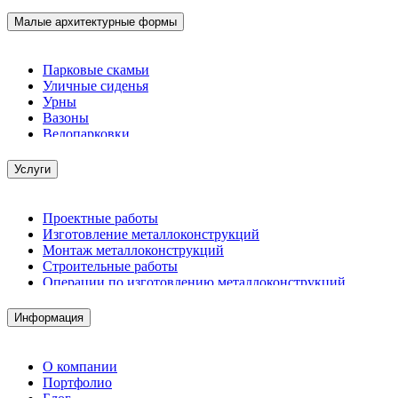
Малые архитектурные формы
Парковые скамьи
Уличные сиденья
Урны
Вазоны
Велопарковки
Услуги
Проектные работы
Изготовление металлоконструкций
Монтаж металлоконструкций
Строительные работы
Операции по изготовлению металлоконструкций
Демонтажные работы
Комплектация металлопроката
Информация
Изготовление винтовых свай
Изготовление скользящих опор для трубопроводов
О компании
Портфолио