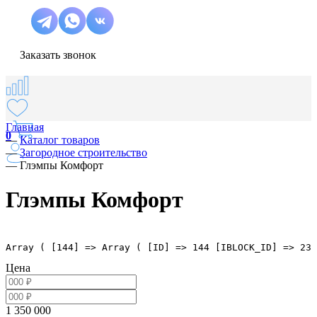
Заказать звонок
Главная
0
—
Каталог товаров
—
Загородное строительство
—
Глэмпы Комфорт
Глэмпы Комфорт
Array ( [144] => Array ( [ID] => 144 [IBLOCK_ID] => 23 
Цена
1 350 000