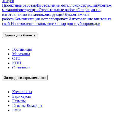
Услуги
Проектные работы
Изготовление металлоконструкций
Монтаж
металлоконструкций
Строительные работы
Операции по
изготовлению металлоконструкций
Демонтажные
работы
Комплектация металлопроката
Изготовление винтовых
свай
Изготовление скользящих опор для трубопроводов
Здания для бизнеса
Гостиницы
Магазины
СТО
КПП
Столовые
Загородное строительство
Комплексы
Барнхаусы
Глэмпы
Глэмпы Комфорт
Бани