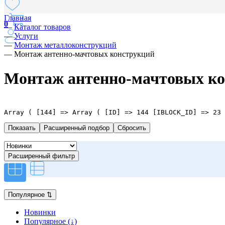
Главная
0
—
Каталог товаров
—
Услуги
—
Монтаж металлоконструкций
—
Монтаж антенно-мачтовых конструкций
Монтаж антенно-мачтовых к
Array ( [144] => Array ( [ID] => 144 [IBLOCK_ID] => 23 
Расширенный подбор
Расширенный фильтр
Популярное
⇅
Новинки
Популярное (↓)