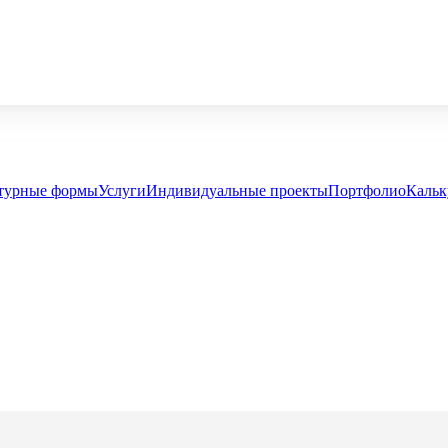
турные формы
Услуги
Индивидуальные проекты
Портфолио
Кальк