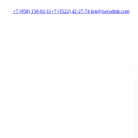
+7 (958) 150-02-11
+7 (3522) 42-27-74
krg@zavodmk.com