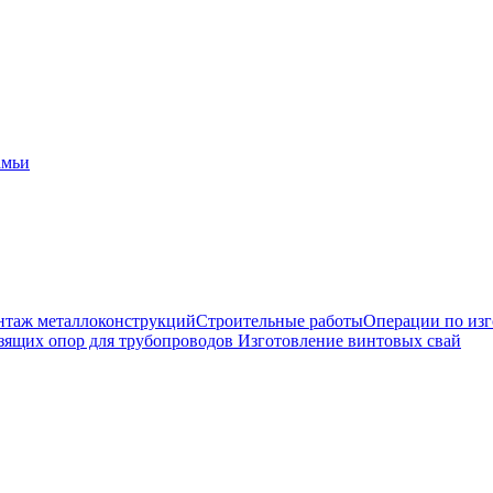
амьи
таж металлоконструкций
Строительные работы
Операции по из
зящих опор для трубопроводов
Изготовление винтовых свай