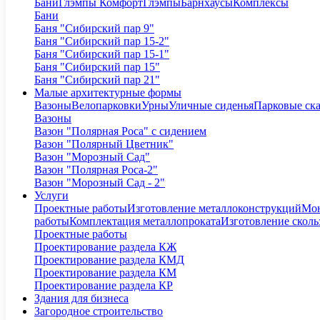
Бани
Глэмпы Комфорт
Глэмпы
Барнхаусы
Комплексы
Бани
Баня "Сибирский пар 9"
Баня "Сибирский пар 15-2"
Баня "Сибирский пар 15-1"
Баня "Сибирский пар 15"
Баня "Сибирский пар 21"
Малые архитектурные формы
Вазоны
Велопарковки
Урны
Уличные сиденья
Парковые ск
Вазоны
Вазон "Полярная Роса" с сидением
Вазон "Полярный Цветник"
Вазон "Морозный Сад"
Вазон "Полярная Роса-2"
Вазон "Морозный Сад - 2"
Услуги
Проектные работы
Изготовление металлоконструкций
Мон
работы
Комплектация металлопроката
Изготовление сколь
Проектные работы
Проектирование раздела КЖ
Проектирование раздела КМД
Проектирование раздела КМ
Проектирование раздела КР
Здания для бизнеса
Загородное строительство