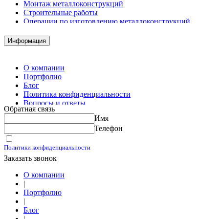
Монтаж металлоконструкций
Строительные работы
Операции по изготовлению металлоконструкций
Демонтажные работы
Комплектация металлопроката
Информация
Изготовление винтовых свай
Изготовление скользящих опор для трубопроводов
О компании
Портфолио
Блог
Политика конфиденциальности
Вопросы и ответы
Обратная связь
Контакты
Имя
Калькуляторы
Телефон
Принимаю условия
Политики конфиденциальности
Заказать звонок
О компании
|
Портфолио
|
Блог
|