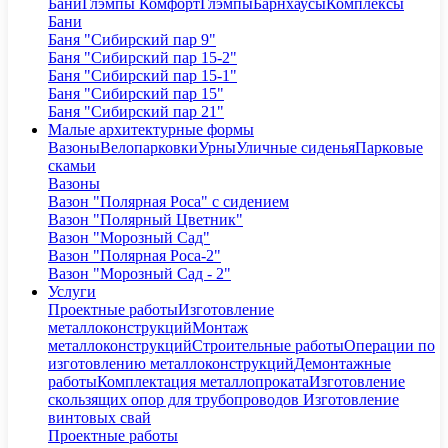
Бани
Глэмпы Комфорт
Глэмпы
Барнхаусы
Комплексы
Бани
Баня "Сибирский пар 9"
Баня "Сибирский пар 15-2"
Баня "Сибирский пар 15-1"
Баня "Сибирский пар 15"
Баня "Сибирский пар 21"
Малые архитектурные формы
Вазоны
Велопарковки
Урны
Уличные сиденья
Парковые
скамьи
Вазоны
Вазон "Полярная Роса" с сидением
Вазон "Полярный Цветник"
Вазон "Морозный Сад"
Вазон "Полярная Роса-2"
Вазон "Морозный Сад - 2"
Услуги
Проектные работы
Изготовление
металлоконструкций
Монтаж
металлоконструкций
Строительные работы
Операции по
изготовлению металлоконструкций
Демонтажные
работы
Комплектация металлопроката
Изготовление
скользящих опор для трубопроводов
Изготовление
винтовых свай
Проектные работы