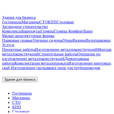
Здания для бизнеса
Гостиницы
Магазины
СТО
КПП
Столовые
Загородное строительство
Комплексы
Барнхаусы
Глэмпы
Глэмпы Комфорт
Бани
Малые архитектурные формы
Парковые скамьи
Уличные сиденья
Урны
Вазоны
Велопарковки
Услуги
Проектные работы
Изготовление металлоконструкций
Монтаж
металлоконструкций
Строительные работы
Операции по
изготовлению металлоконструкций
Демонтажные
работы
Комплектация металлопроката
Изготовление винтовых
свай
Изготовление скользящих опор для трубопроводов
Здания для бизнеса
Гостиницы
Магазины
СТО
КПП
Столовые