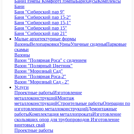
Бани
Глэмпы Комфорт
Глэмпы
Барнхаусы
Комплексы
Бани
Баня "Сибирский пар 9"
Баня "Сибирский пар 15-2"
Баня "Сибирский пар 15-1"
Баня "Сибирский пар 15"
Баня "Сибирский пар 21"
Малые архитектурные формы
Вазоны
Велопарковки
Урны
Уличные сиденья
Парковые
скамьи
Вазоны
Вазон "Полярная Роса" с сидением
Вазон "Полярный Цветник"
Вазон "Морозный Сад"
Вазон "Полярная Роса-2"
Вазон "Морозный Сад - 2"
Услуги
Проектные работы
Изготовление
металлоконструкций
Монтаж
металлоконструкций
Строительные работы
Операции по
изготовлению металлоконструкций
Демонтажные
работы
Комплектация металлопроката
Изготовление
скользящих опор для трубопроводов
Изготовление
винтовых свай
Проектные работы