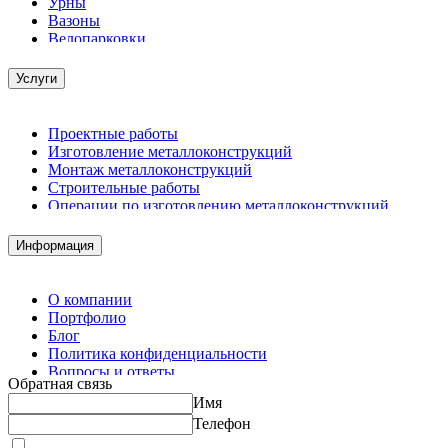
Урны
Вазоны
Велопарковки
Услуги
Проектные работы
Изготовление металлоконструкций
Монтаж металлоконструкций
Строительные работы
Операции по изготовлению металлоконструкций
Демонтажные работы
Комплектация металлопроката
Информация
Изготовление винтовых свай
Изготовление скользящих опор для трубопроводов
О компании
Портфолио
Блог
Политика конфиденциальности
Вопросы и ответы
Обратная связь
Контакты
Имя
Калькуляторы
Телефон
Принимаю условия