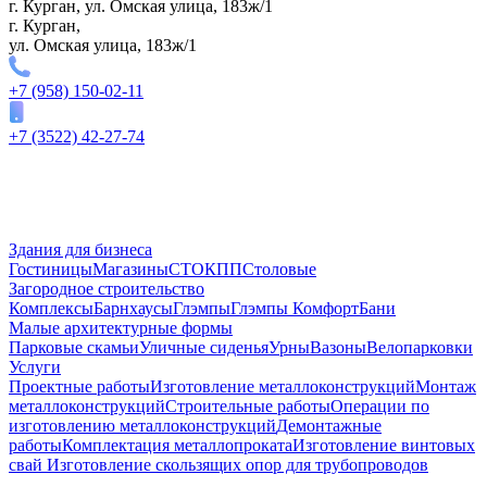
г. Курган, ул. Омская улица, 183ж/1
г. Курган,
ул. Омская улица, 183ж/1
+7 (958) 150-02-11
+7 (3522) 42-27-74
Здания для бизнеса
Гостиницы
Магазины
СТО
КПП
Столовые
Загородное строительство
Комплексы
Барнхаусы
Глэмпы
Глэмпы Комфорт
Бани
Малые архитектурные формы
Парковые скамьи
Уличные сиденья
Урны
Вазоны
Велопарковки
Услуги
Проектные работы
Изготовление металлоконструкций
Монтаж
металлоконструкций
Строительные работы
Операции по
изготовлению металлоконструкций
Демонтажные
работы
Комплектация металлопроката
Изготовление винтовых
свай
Изготовление скользящих опор для трубопроводов